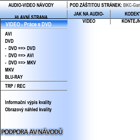
AUDIO-VIDEO NÁVODY
POD ZÁŠTITOU STRÁNEK:
BKC-Gam
JAK NA AUDIO-
KODEK
HLAVNÍ STRANA
VIDEO
KONTEJ
VIDEO - Práce s DVD
AVI
DVD
-
DVD ==> DVD
-
DVD ==> AVI
-
DVD ==> MKV
MKV
BLU-RAY
TRP / REC
Informační výpis kvality
Obrazový náhled kvality